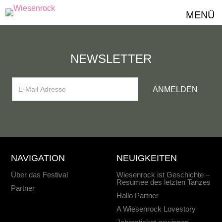
MENÜ
NEWSLETTER
NAVIGATION
NEUIGKEITEN
Über das Festival
Wiesenrock ist Geschichte –
Resumee des letzten Tanzes
Partner
Hallo Partner
A Wiesenrock Lovestory