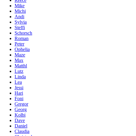
Reece
Mike
Michi
Andi
Sylvia
Steffi
Schorsch
Roman
Peter
Ophelia
Maze
Max
Matthl
Lutz
Linda
Lea
Jessi
Hari
Foni
Gregor
Georg
Kolbi
Dave
Daniel
Claudia