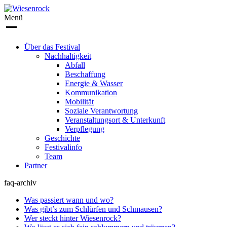
Menü
Über das Festival
Nachhaltigkeit
Abfall
Beschaffung
Energie & Wasser
Kommunikation
Mobilität
Soziale Verantwortung
Veranstaltungsort & Unterkunft
Verpflegung
Geschichte
Festivalinfo
Team
Partner
faq-archiv
Was passiert wann und wo?
Was gibt’s zum Schlürfen und Schmausen?
Wer steckt hinter Wiesenrock?