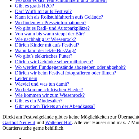
Wo lässt es sich fein schlummern und träumen?
Gibt es gratis H2O?
Darf Wuffi mit aufs Festival?
Kann ich als RollstuhlfahrerIn aufs Gelände?
Wo finden wir Presseinformationen?
Wo gibt es Radl- und Autoparkplätze?
Von wann bis wann steppt der Bär?
Wie nachhaltig ist Wiesenrock?
Dürfen Kinder mit aufs Festival?
Wann fährt der letzte Bus/Zug?
Wo gibt’s elektrisches Futter?
Dürfen wir Getränke selber mitbringen?
Wo werden Fundgegenstände abgegeben oder abgeholt?
Dürfen wir beim Festival fotografieren oder filmen?
Leider nein
Wieviel und was tun damit?
Wo bekomme ich frischen Flieder?
Wie kommen wir zum Wiesenrock?
Gibt es ein Mindesalter?
Gibt es noch Tickets an der Abendkassa?
Direkt am Festivalgelände gibt es keine Möglichkeiten zur Übernacht
Gasthof Neuwirt
und
Wattener Hof
. Alle vier Häuser sind max. 7 Mi
Quartierssuche gerne behilflich.