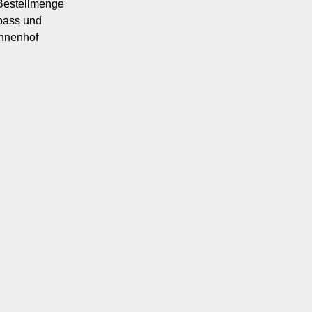
 Bestellmenge
spass und
Innenhof