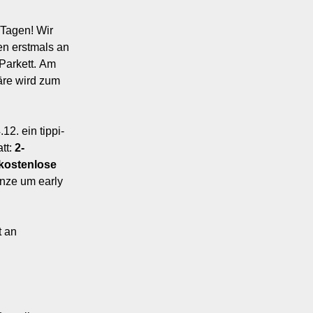
 Tagen! Wir
en erstmals an
Parkett. Am
re wird zum
12. ein tippi-
tt:
2-
kostenlose
nze um early
t an