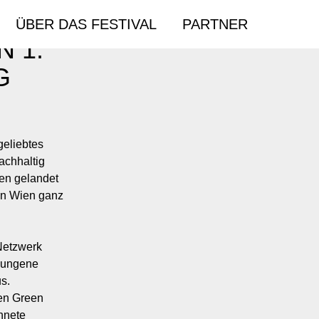
ÜBER DAS FESTIVAL
PARTNER
 1.
G
geliebtes
achhaltig
en gelandet
 in Wien ganz
Netzwerk
elungene
s.
en Green
hnete