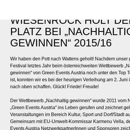
WIESENROCK HOLT DEN
PLATZ BEI „NACHHALTI
GEWINNEN“ 2015/16
Wir haben den Pott nach Wattens geholt! Nachdem unser 
Festival letztes Jahr beim österreichweiten Wettbewerb „N
gewinnen“ von Green Events Austria noch unter den Top T
ist, konnten wir es bei der heurigen Verleihung am 2. Juni
nach oben schaffen. Glück! Friede! Freude!
Der Wettbewerb „Nachhaltig gewinnen“ wurde 2011 vom 
„Green Events Austria“ ins Leben gerufen und zeichnet g
Veranstaltungen im Bereich Kultur, Sport und Dorf/Stadt au
Gemeinsam mit EU-Umwelt-Kommissar Karmenu Vella, d
Events Austria NetzwerkpartnerInnen und Sponsoren zeic