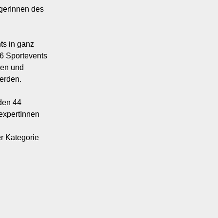
gerInnen des
s in ganz
26 Sportevents
nen und
erden.
den 44
expertInnen
er Kategorie